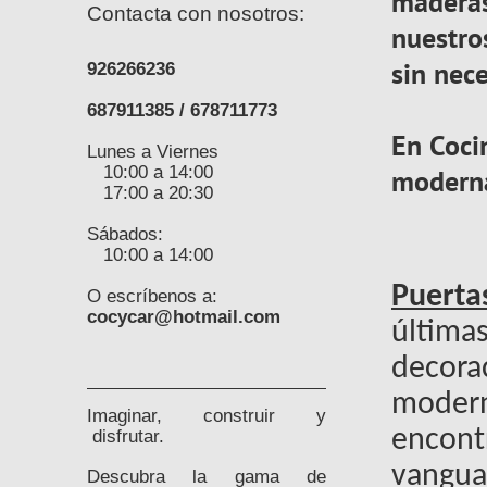
maderas
Contacta con nosotros:
nuestro
sin nece
926266236
687911385 / 678711773
En Coci
Lunes a Viernes
10:00 a 14:00
moderna
17:00 a 20:30
Sábados:
10:00 a 14:00
Puerta
O escríbenos a:
cocycar@hotmail.com
últim
decor
moder
Imaginar, construir y
disfrutar.
encon
vangua
Descubra la gama de