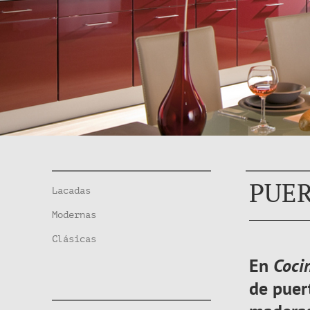
PUER
Lacadas
Modernas
Clásicas
En
Coci
de
puer